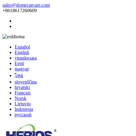
sales@domecarcare.com
+8618617260609
Idioma
Español
English
українська
Eesti
magyar
ไทย
slovenščina
hrvatski
Français
Norsk
Lietuvių
Indonesia
русский