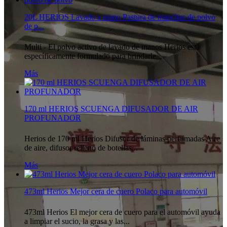
20L HERIOS Lavado a mano Pastura de manchas de polvo
de p...
Multi - El polvo activo de lavado de manos Herios está
específicamente formulado para brindarle...
Más
170 ml HERIOS SCUENGA DIFUSADOR DE AIR
PROFUNADOR
Herios de 170 ml Herios Difusor de láminas perfumadas Aire
de aire, difusor relleno de botellas...
Más
473ml Herios Mejor cera de cuero Polaco para automóvil
473ml Herios El mejor cera de cuero para el automóvil ayuda
a limpiar el sucio, la grasa y las...