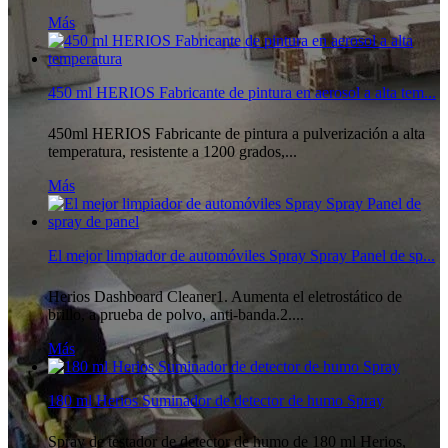
Más
450 ml HERIOS Fabricante de pintura en aerosol a alta tem...
450ml HERIOS Fabricante de pintura a pulverización a alta
temperatura, resistente a 1200 grados,...
Más
El mejor limpiador de automóviles Spray Spray Panel de sp...
Herios Dashboard Cleaner1. Aumenta el eletrostático de
brillo, a prueba de polvo, anti-banda.2....
Más
180 ml Herios Suminador de detector de humo Spray
Spray de testador de detector de humo de 180 ml Herios,